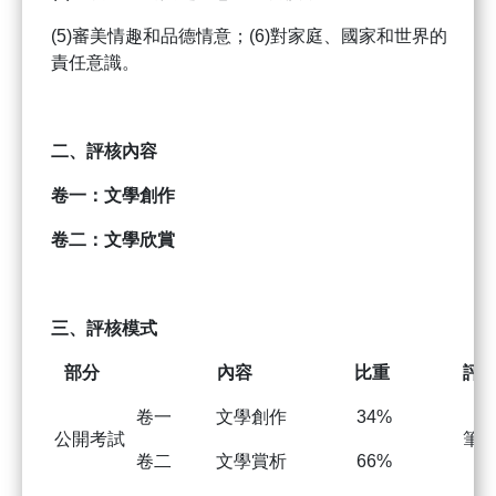
(5)審美情趣和品德情意；(6)對家庭、國家和世界的
責任意識。
二
、
評核內容
卷一：文學創作
卷二：文學欣賞
三
、
評核模式
部分
內容
比重
評
卷一 文學創作
34%
公開考試
筆
卷二 文學賞析
66%