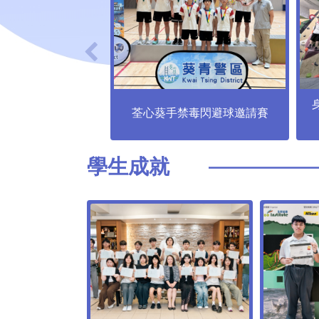
荃心葵手禁毒閃避球邀請賽
學⽣成就