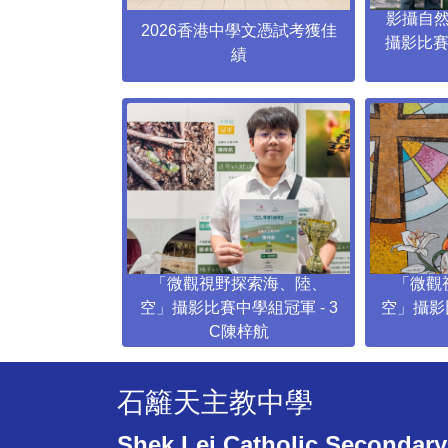
影攝自
2026香港中學文憑試考獲佳
攝影比賽
績
「微觀視野探索海、陸、
「微觀
空」攝影比賽中學組冠軍 - 3
空」攝影
C陳梓航
石籬天主教中學
Shek Lei Catholic Secondary