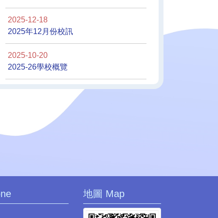
港課外活動優秀學生表揚
屈臣氏集團185周年 香港傑
2025-12-18
獎 - 4A梁穎琳
出學生運動員獎 6A 潘小川
2025年12月份校訊
2025-10-20
2025-26學校概覽
國香港學界體育聯會葵青
香港科技大學電子線路挑戰
會2025-2026年度校際手
賽2026 - 銅獎
球比賽男子初級組冠軍
one
地圖 Map