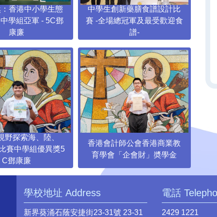
然：香港中小學生態
中學生創新藥膳食譜設計比
香
中學組亞軍 - 5C鄧
賽 -全場總冠軍及最受歡迎食
康廉
譜-
視野探索海、陸、
中
香港會計師公會香港商業教
比賽中學組優異獎5
分
育學會「企會財」奬學金
C鄧康廉
學校地址 Address
電話 Teleph
新界葵涌石蔭安捷街23-31號 23-31
2429 1221