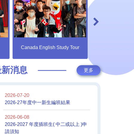
倫理與宗教科 吾
Canada English Study Tour
索之
最新消息
更多
2026-07-20
2026-27年度中一新生編班結果
2026-06-08
2026-2027 年度插班生( 中二或以上 )申
請須知