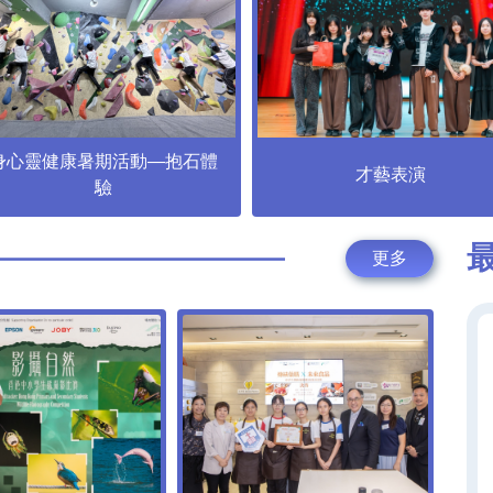
身心靈健康暑期活動—抱石體
才藝表演
驗
更多