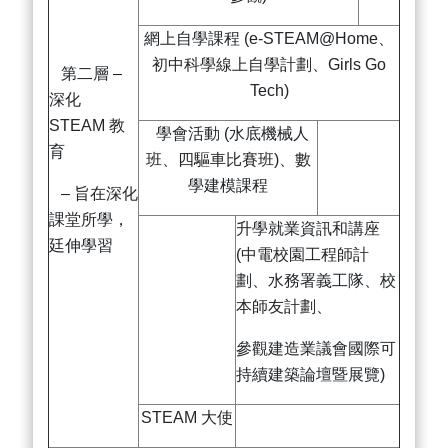
網上自學課程 (e-STEAM@Home、
初中科學線上自學計劃、Girls Go
第二層 –
Tech)
深化
STEAM 教
學會活動 (水底機械人
育
班、四驅車比賽班)、數
學建模課程
– 旨在深化
課堂所學，
升學就業資訊和講座
廷伸學習
(中電校園工程師計
劃、水務署義工隊、校
本師友計劃、
參觀建造業議會國際可
持續建築論壇暨展覽)
STEAM 大使