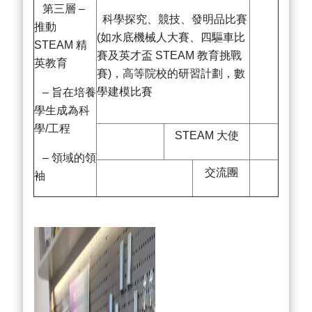
第三層 –
科學探究、競技、發明品比賽
推動
(如水底機械人大賽、四驅車比
STEAM 精
賽及英才盃 STEAM 教育挑戰
英教育
賽)，高等院校的研習計劃，數
學建模比賽
– 旨在培養
學生成為科
學/工程
STEAM 大使
– 領域的領
交流團
袖