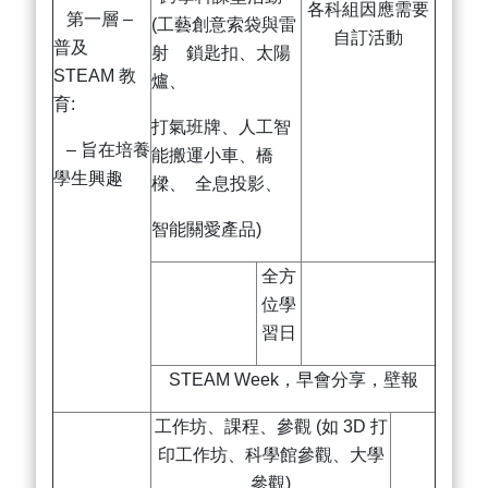
各科組因應需要
第一層 –
(工藝創意索袋與雷
自訂活動
普及
射 鎖匙扣、太陽
STEAM 教
爐、
育:
打氣班牌、人工智
– 旨在培養
能搬運小車、橋
學生興趣
樑、 全息投影、
智能關愛產品)
全方
位學
習日
STEAM Week，早會分享，壁報
工作坊、課程、參觀 (如 3D 打
印工作坊、科學館參觀、大學
參觀)