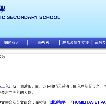
學
LIC SECONDARY SCHOOL
關於石天
學與教
校風及學生支援
宗教及
校歌
藍
三色組成一個盾形。白、藍色喻晴天碧海；紅色喻基督真光。
更要建立美善的人格。
中文書寫及英文簡寫；而校訓「
謙遜和平
」「
HUMILITAS ET P