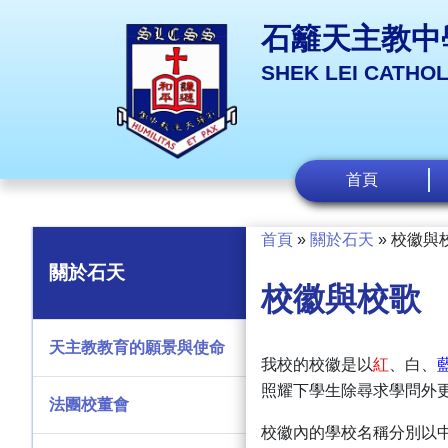
石籬天主教中
SHEK LEI CATHO
首頁
首頁
»
關於石天
»
校徽與
關於石天
校徽與校歌
天主教教育的願景與使命
我校的校徽是以
紅
、白、
照耀下學生除尋求學問外
法團校董會
校徽內的學校名稱分別以