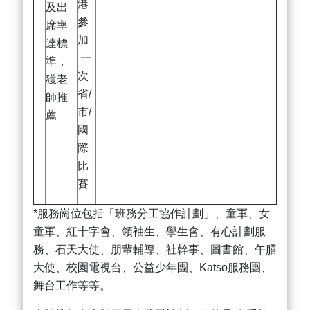
港
及出
參
席率
加
達標
一
準，
次
獲老
省/
師推
市/
薦
國
際
比
賽
*服務崗位包括「班務分工協作計劃」、童軍、女
童軍、紅十字會、領袖生、學生會、有心計劃服
務、石天大使、朋輩輔導、社幹事、圖書館、午膳
大使、校園電視台、公益少年團、Katso服務團、
舞台工作等等。