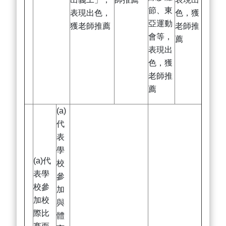
節、東
表現出色，
色，獲
亞運動
獲老師推薦
老師推
會等，
薦
表現出
色，獲
老師推
薦
(a)
代
表
學
(a)代
校
表學
參
校參
加
加校
與
際比
體