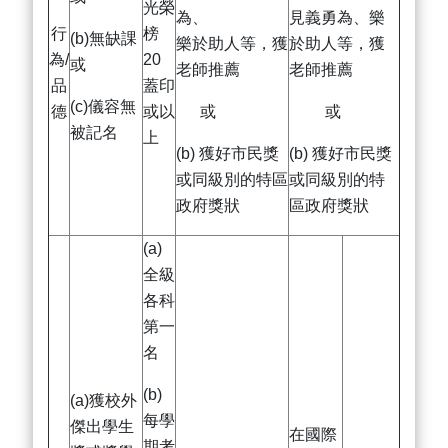
光榮
為、
見義勇為、樂
行
榜
(b)無缺課
樂於助人等，獲
於助人等，獲
為/
20
或
老師推薦
老師推薦
品
蓋印
(c)儀容無
德
或以
或
或
被記名
上
(b) 獲好市民獎
(b) 獲好市民獎
或同級別的特區
或同級別的特
政府獎狀
區政府獎狀
(a)
全級
各科
第一
名
(b)
(a)獲校外
每學
傑出學生
在國際
期考