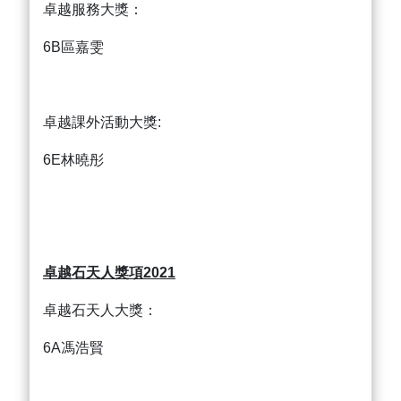
卓越服務大獎：
6B區嘉雯
卓越課外活動大獎:
6E林曉彤
卓越石天人獎項2021
卓越石天人大獎：
6A馮浩賢