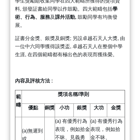
學生獎勵組收集同學在四大範疇所獲得的獎項資
料, 頒發証書給同學以作鼓勵。四大範疇包括
學
術、行為、服務
及
課外活動
,
鼓勵同學有均衡發
展。
証書分金獎、銀獎及銅獎; 另設卓越石天人大獎, 由
一位中六同學獲得該獎盃, 卓越石天人在整個中學
生涯, 在四個範疇都有極出色的表現而獲殊榮。
內容及評核方法
:
獎項名稱
/
準則
範
疇
優點
銅獎
小功
銀獎
大功
金獎
(a) 有優秀行為
(a) 有優秀行為
表現，例如拾金
表現，例如拾
(a)無遲到
不昧、見義勇
金不昧、
或