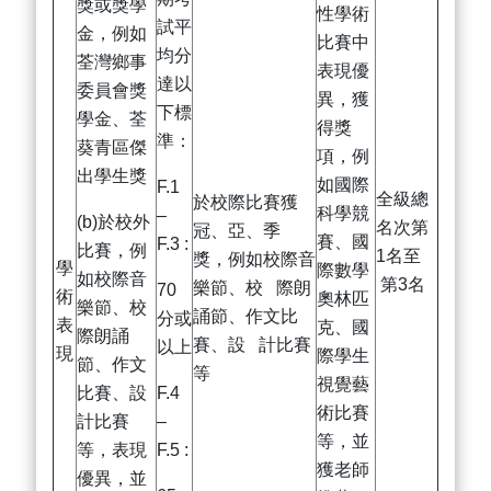
獎或獎學
性學術
試平
金，例如
比賽中
均分
荃灣鄉事
表現優
達以
委員會獎
異，獲
下標
學金、荃
得獎
準：
葵青區傑
項，例
出學生獎
如國際
F.1
全級總
於校際比賽獲
科學競
–
(b)於校外
名次第
冠、亞、季
賽、國
F.3 :
比賽，例
1名至
獎，例如校際音
學
際數學
如校際音
第3名
樂節、校 際朗
70
術
奧林匹
樂節、校
誦節、作文比
分或
表
克、國
際朗誦
賽、設 計比賽
以上
現
際學生
節、作文
等
視覺藝
比賽、設
F.4
術比賽
計比賽
–
等，並
等，表現
F.5 :
獲老師
優異，並