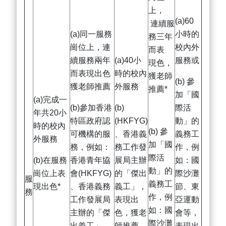
上，
(a)60
連續服
(a)同一服務
小時的
務三年
崗位上，連
校內外
而表
續服務兩年
(a)40小
服務或
現色，
而表現出色
時的校內
獲老師
(b) 參
獲老師推薦
外服務
推薦*
加「國
(a)完成一
(b)參加香港
(b)
際活
年共20小
特區政府認
(HKFYG)
動」的
時的校內
(b) 參
可機構的服
、香港義
義務工
外服務
加「國
務，例如：
務工作發
作，例
際活
(b)在服務
香港青年協
展局主辦
如：國
動」的
崗位上表
會(HKFYG)
的「傑出
際沙灘
服
義務工
現出色*
、香港義務
義工」，
節、東
務
作，例
工作發展局
表現出
亞運動
如：國
主辦的「傑
色，獲老
會等，
際沙灘
出義工」，
師推薦
表現出