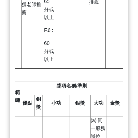
65
推薦
獲老師推
分或
薦
以上
F.6 :
60
分或
以上
獎項名稱
/
準則
範
銅
疇
優點
小功
銀獎
大功
金獎
獎
(a) 同
一服務
崗位