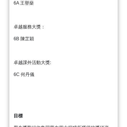
6A 王譽燊
卓越服務大獎：
6B 陳芷穎
卓越課外活動大獎:
6C 何丹儀
目標