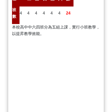
班
4
4
4
4
4
4
24
數
本校高中中六四班分為五組上課，實行小班教學，
以提昇教學效能。