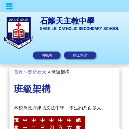
石籬天主教中學
SHEK LEI CATHOLIC SECONDARY SCHOOL
內聯網
網上學習
首頁
»
關於石天
»
班級架構
班級架構
本校為政府津貼文法中學，學生約八百多人。
班
中
中
中
中
中
中
總
級
一
二
三
四
五
六
數