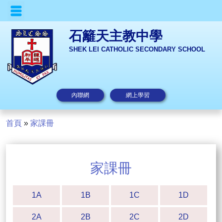
石籬天主教中學
SHEK LEI CATHOLIC SECONDARY SCHOOL
內聯網
網上學習
首頁
»
家課冊
家課冊
1A
1B
1C
1D
2A
2B
2C
2D