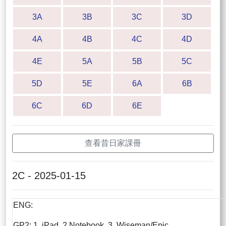
3A
3B
3C
3D
4A
4B
4C
4D
4E
5A
5B
5C
5D
5E
6A
6B
6C
6D
6E
查看昔日家課冊
2C - 2025-01-15
ENG:
GP2: 1. iPad 2.Notebook 3. Wiseman/Epic