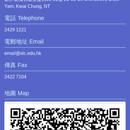
Yam, Kwai Chung, NT
電話 Telephone
2429 1221
電郵地址 Email
email@slc.edu.hk
傳真 Fax
2422 7104
地圖 Map