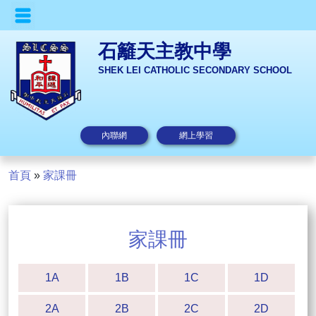
石籬天主教中學
SHEK LEI CATHOLIC SECONDARY SCHOOL
內聯網
網上學習
首頁
»
家課冊
家課冊
1A
1B
1C
1D
2A
2B
2C
2D