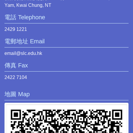
Yam, Kwai Chung, NT
電話 Telephone
2429 1221
電郵地址 Email
email@slc.edu.hk
傳真 Fax
2422 7104
地圖 Map