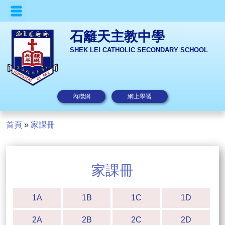
石籬天主教中學
SHEK LEI CATHOLIC SECONDARY SCHOOL
內聯網
網上學習
首頁
»
家課冊
家課冊
1A
1B
1C
1D
2A
2B
2C
2D