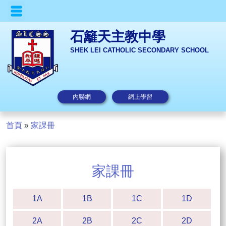
石籬天主教中學
SHEK LEI CATHOLIC SECONDARY SCHOOL
內聯網
網上學習
首頁
»
家課冊
家課冊
1A
1B
1C
1D
2A
2B
2C
2D