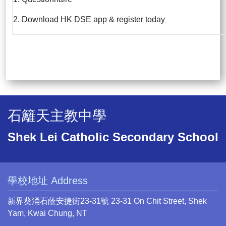
2. Download HK DSE app & register today
石籬天主教中學
Shek Lei Catholic Secondary School
學校地址 Address
新界葵涌石蔭安捷街23-31號 23-31 On Chit Street, Shek
Yam, Kwai Chung, NT