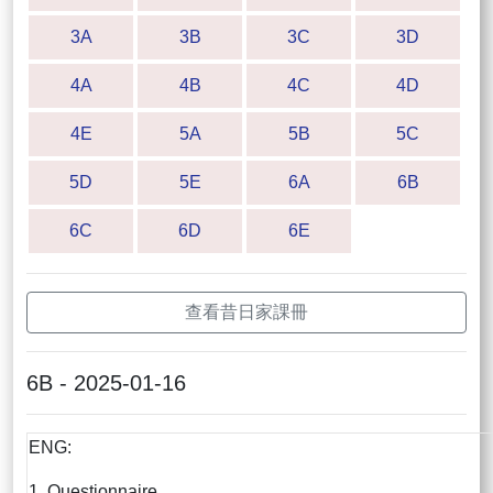
3A
3B
3C
3D
4A
4B
4C
4D
4E
5A
5B
5C
5D
5E
6A
6B
6C
6D
6E
查看昔日家課冊
6B - 2025-01-16
ENG:
1. Questionnaire