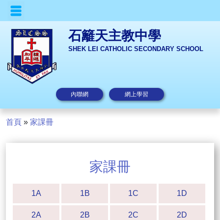
石籬天主教中學
SHEK LEI CATHOLIC SECONDARY SCHOOL
內聯網
網上學習
首頁
»
家課冊
家課冊
1A
1B
1C
1D
2A
2B
2C
2D