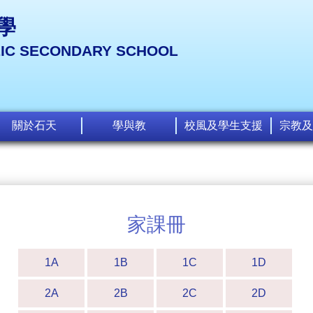
學
LIC SECONDARY SCHOOL
關於石天
學與教
校風及學生支援
宗教及
家課冊
1A
1B
1C
1D
2A
2B
2C
2D