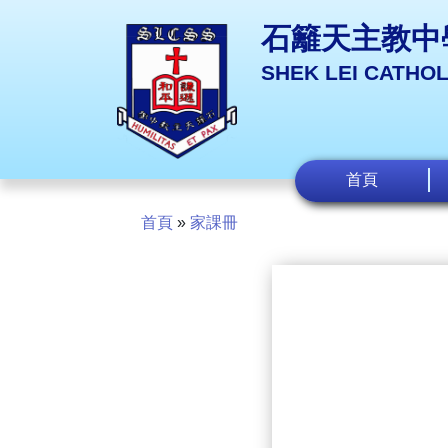
石籬天主教中
SHEK LEI CATHO
首頁
首頁
»
家課冊