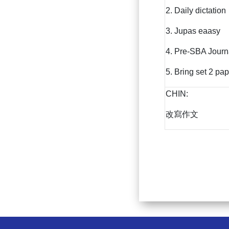
2. Daily dictation
3. Jupas eaasy
4. Pre-SBA Journ
5. Bring set 2 pa
CHIN:
改寫作文