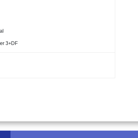
al
per 3+DF