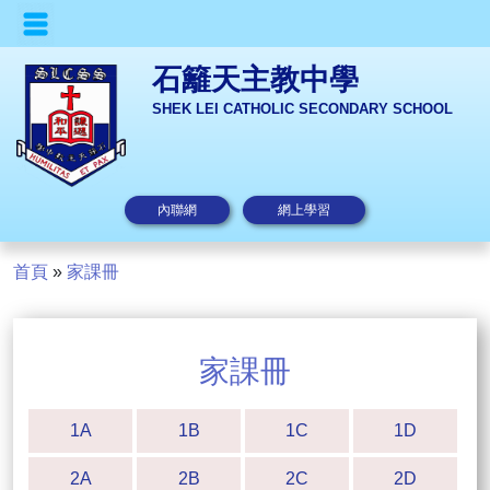
石籬天主教中學
SHEK LEI CATHOLIC SECONDARY SCHOOL
內聯網
網上學習
首頁
»
家課冊
家課冊
1A
1B
1C
1D
2A
2B
2C
2D