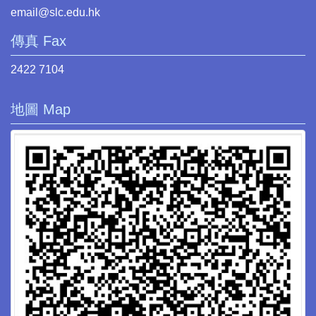
email@slc.edu.hk
傳真 Fax
2422 7104
地圖 Map