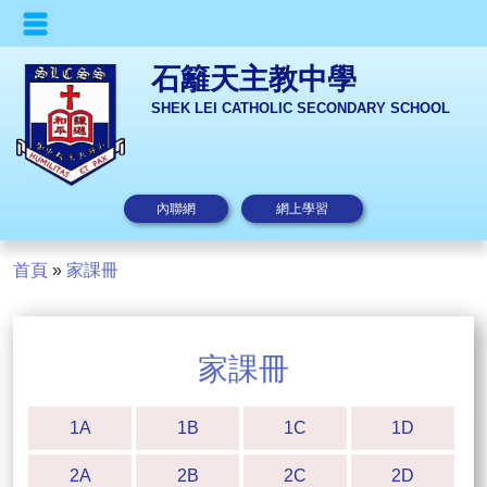
石籬天主教中學
SHEK LEI CATHOLIC SECONDARY SCHOOL
內聯網
網上學習
首頁
»
家課冊
家課冊
1A
1B
1C
1D
2A
2B
2C
2D