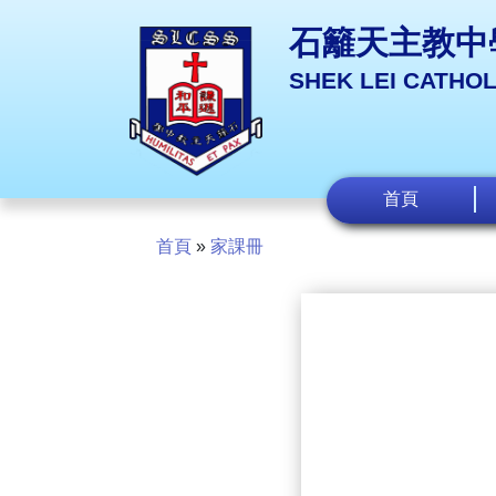
石籬天主教中
SHEK LEI CATHO
首頁
首頁
»
家課冊