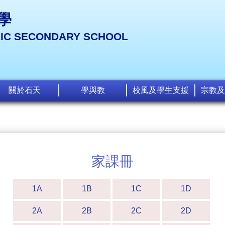
學
LIC SECONDARY SCHOOL
關於石天
學與教
校風及學生支援
宗教及
家課冊
1A
1B
1C
1D
2A
2B
2C
2D