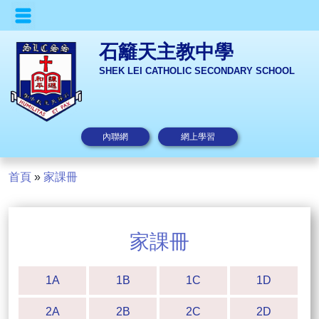
石籬天主教中學
SHEK LEI CATHOLIC SECONDARY SCHOOL
內聯網
網上學習
首頁
»
家課冊
家課冊
1A
1B
1C
1D
2A
2B
2C
2D