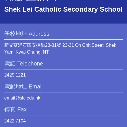
Shek Lei Catholic Secondary School
學校地址 Address
新界葵涌石蔭安捷街23-31號 23-31 On Chit Street, Shek
Yam, Kwai Chung, NT
電話 Telephone
2429 1221
電郵地址 Email
email@slc.edu.hk
傳真 Fax
2422 7104