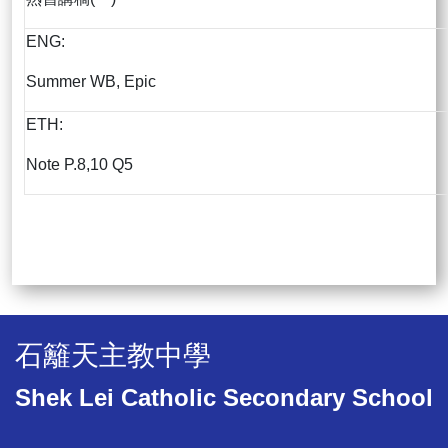
ENG:
Summer WB, Epic
ETH:
Note P.8,10 Q5
石籬天主教中學
Shek Lei Catholic Secondary School