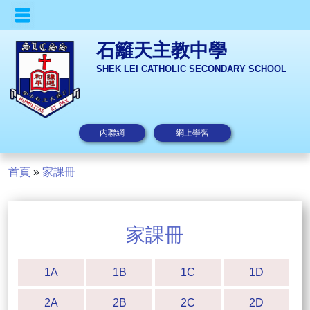
石籬天主教中學
SHEK LEI CATHOLIC SECONDARY SCHOOL
內聯網
網上學習
首頁
»
家課冊
家課冊
1A
1B
1C
1D
2A
2B
2C
2D