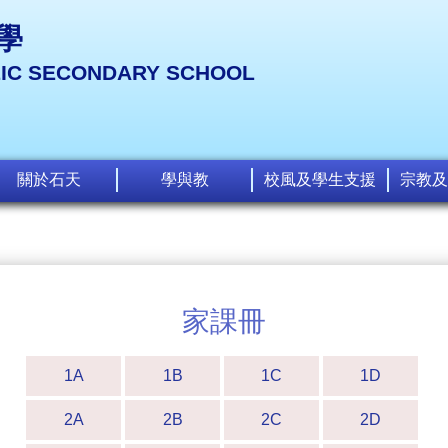
學
LIC SECONDARY SCHOOL
關於石天
學與教
校風及學生支援
宗教及
家課冊
1A
1B
1C
1D
2A
2B
2C
2D