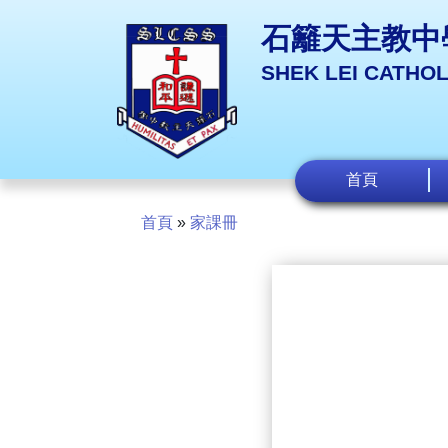
石籬天主教中
SHEK LEI CATHO
首頁
首頁
»
家課冊