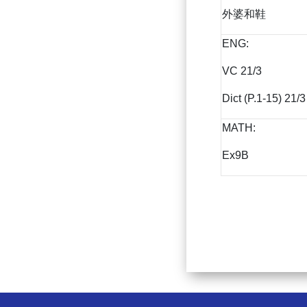
外婆和鞋
ENG:
VC 21/3
Dict (P.1-15) 21/3
MATH:
Ex9B