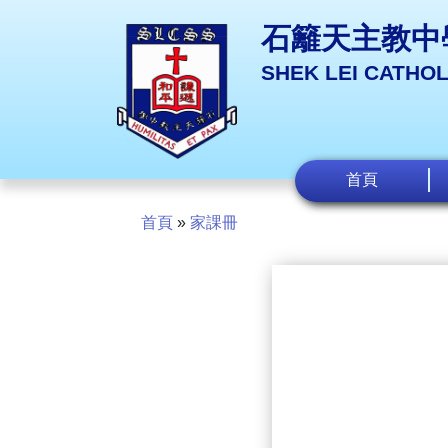
石籬天主教中
SHEK LEI CATHO
首頁
首頁
»
家課冊