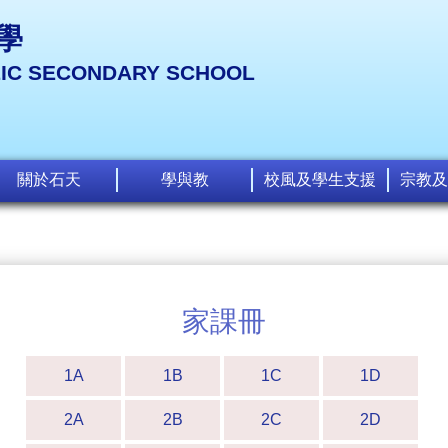
學
LIC SECONDARY SCHOOL
關於石天
學與教
校風及學生支援
宗教及
家課冊
1A
1B
1C
1D
2A
2B
2C
2D