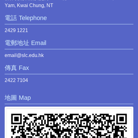
Yam, Kwai Chung, NT
電話 Telephone
2429 1221
電郵地址 Email
email@slc.edu.hk
傳真 Fax
2422 7104
地圖 Map