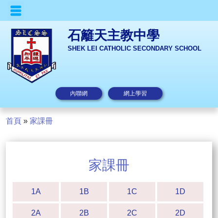
石籬天主教中學
SHEK LEI CATHOLIC SECONDARY SCHOOL
內聯網
網上學習
首頁
»
家課冊
家課冊
1A
1B
1C
1D
2A
2B
2C
2D