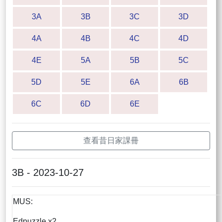
3A
3B
3C
3D
4A
4B
4C
4D
4E
5A
5B
5C
5D
5E
6A
6B
6C
6D
6E
查看昔日家課冊
3B - 2023-10-27
MUS:
Edpuzzle x2