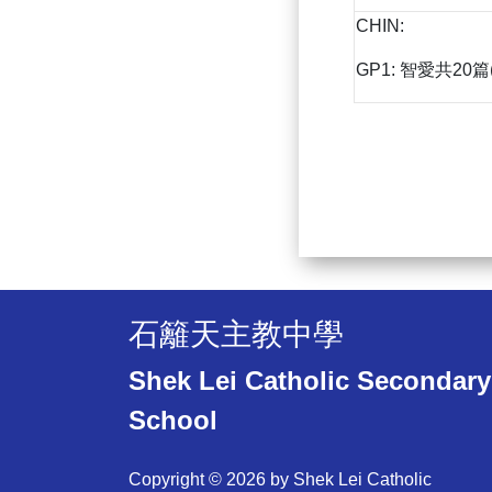
CHIN:
GP1: 智愛共20篇
石籬天主教中學
Shek Lei Catholic Secondary
School
Copyright © 2026 by Shek Lei Catholic