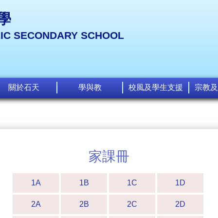
學
LIC SECONDARY SCHOOL
關於石天
學與教
校風及學生支援
宗教及
家課冊
1A
1B
1C
1D
2A
2B
2C
2D