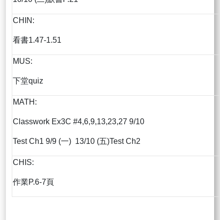
CHIN:
看書1.47-1.51
MUS:
下堂quiz
MATH:
Classwork Ex3C #4,6,9,13,23,27 9/10
Test Ch1 9/9 (一) 13/10 (五)Test Ch2
CHIS:
作業P.6-7頁