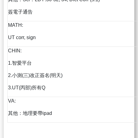
簽電子通告
MATH:
UT corr, sign
CHIN:
1.智愛平台
2.小測(三)改正簽名(明天)
3.UT(丙部)所有Q
VA:
其他：地理要帶ipad