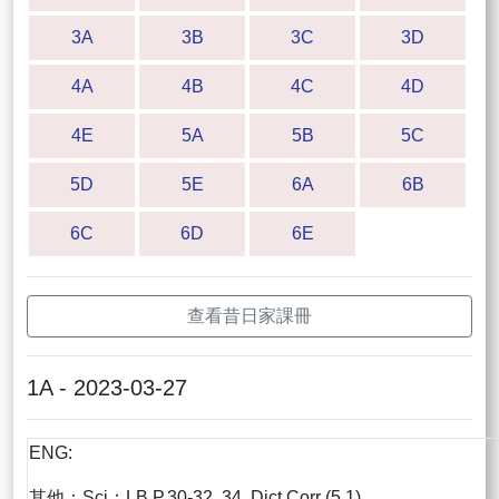
3A
3B
3C
3D
4A
4B
4C
4D
4E
5A
5B
5C
5D
5E
6A
6B
6C
6D
6E
查看昔日家課冊
1A - 2023-03-27
ENG:
其他：Sci：LB P.30-32, 34, Dict Corr (5.1)