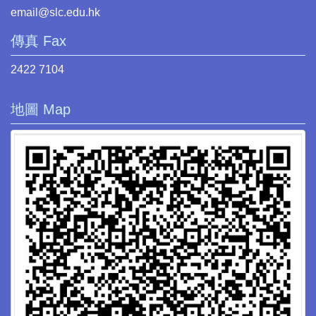
email@slc.edu.hk
傳真 Fax
2422 7104
地圖 Map