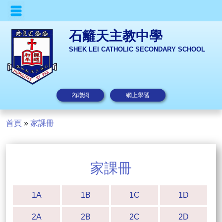
石籬天主教中學
SHEK LEI CATHOLIC SECONDARY SCHOOL
內聯網
網上學習
首頁
»
家課冊
家課冊
1A
1B
1C
1D
2A
2B
2C
2D