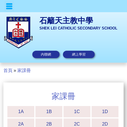
石籬天主教中學
SHEK LEI CATHOLIC SECONDARY SCHOOL
內聯網
網上學習
首頁
»
家課冊
家課冊
1A
1B
1C
1D
2A
2B
2C
2D