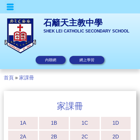
石籬天主教中學
SHEK LEI CATHOLIC SECONDARY SCHOOL
內聯網
網上學習
首頁
»
家課冊
家課冊
1A
1B
1C
1D
2A
2B
2C
2D