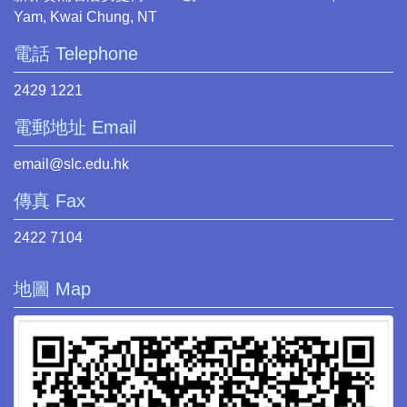
Yam, Kwai Chung, NT
電話 Telephone
2429 1221
電郵地址 Email
email@slc.edu.hk
傳真 Fax
2422 7104
地圖 Map