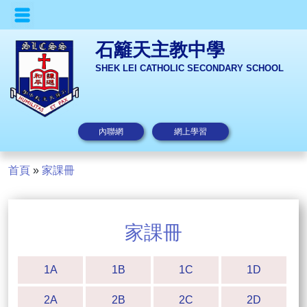
石籬天主教中學
SHEK LEI CATHOLIC SECONDARY SCHOOL
內聯網
網上學習
首頁
»
家課冊
家課冊
1A
1B
1C
1D
2A
2B
2C
2D