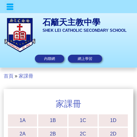
石籬天主教中學
SHEK LEI CATHOLIC SECONDARY SCHOOL
內聯網
網上學習
首頁
»
家課冊
家課冊
1A
1B
1C
1D
2A
2B
2C
2D