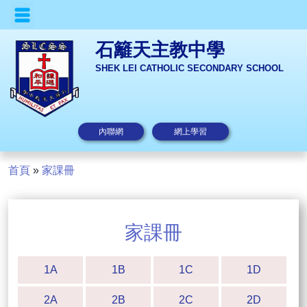
石籬天主教中學
SHEK LEI CATHOLIC SECONDARY SCHOOL
內聯網
網上學習
首頁
»
家課冊
家課冊
1A
1B
1C
1D
2A
2B
2C
2D