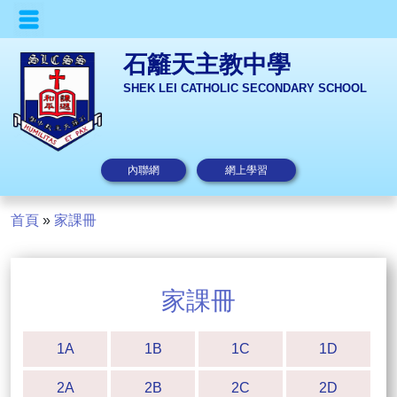
石籬天主教中學
SHEK LEI CATHOLIC SECONDARY SCHOOL
內聯網
網上學習
首頁
»
家課冊
家課冊
1A
1B
1C
1D
2A
2B
2C
2D