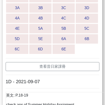
3A
3B
3C
3D
4A
4B
4C
4D
4E
5A
5B
5C
5D
5E
6A
6B
6C
6D
6E
查看昔日家課冊
1D - 2021-09-07
英文: P.18-19
check ans of Summer Holiday Assigment