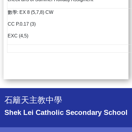
數學: EX 8 (5,7,8) CW
CC P.0.17 (3)
EXC (4,5)
石籬天主教中學
Shek Lei Catholic Secondary School