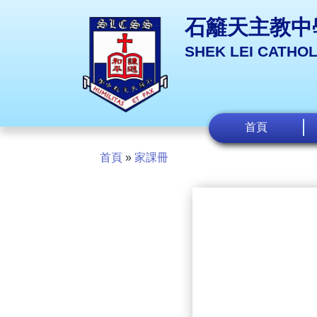
石籬天主教中
SHEK LEI CATHO
首頁
首頁
»
家課冊