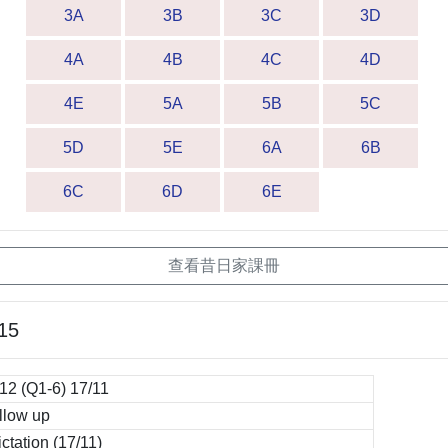
3A
3B
3C
3D
4A
4B
4C
4D
4E
5A
5B
5C
5D
5E
6A
6B
6C
6D
6E
查看昔日家課冊
15
2 (Q1-6) 17/11
low up
ation (17/11)