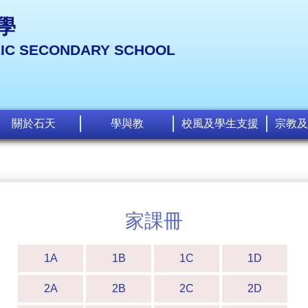
學
LIC SECONDARY SCHOOL
關於石天
學與教
校風及學生支援
宗教及
家課冊
1A
1B
1C
1D
2A
2B
2C
2D