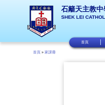
石籬天主教中
SHEK LEI CATHO
首頁
首頁
»
家課冊