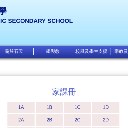
學
LIC SECONDARY SCHOOL
關於石天
學與教
校風及學生支援
宗教及
家課冊
1A
1B
1C
1D
2A
2B
2C
2D