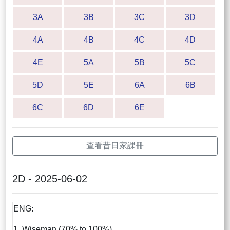
3A
3B
3C
3D
4A
4B
4C
4D
4E
5A
5B
5C
5D
5E
6A
6B
6C
6D
6E
查看昔日家課冊
2D - 2025-06-02
ENG:
1. Wiseman (70% to 100%)