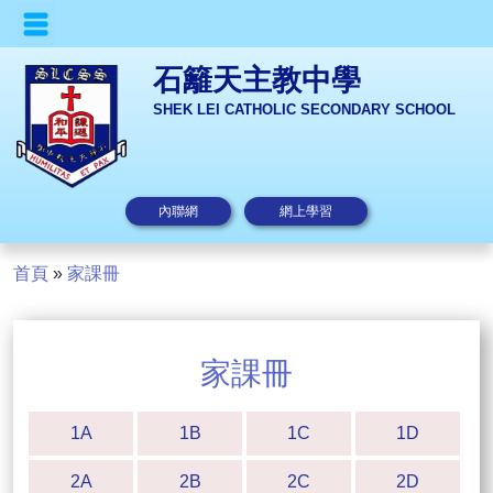
石籬天主教中學
SHEK LEI CATHOLIC SECONDARY SCHOOL
內聯網
網上學習
首頁
»
家課冊
家課冊
1A
1B
1C
1D
2A
2B
2C
2D