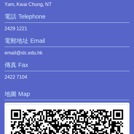
Yam, Kwai Chung, NT
電話 Telephone
2429 1221
電郵地址 Email
email@slc.edu.hk
傳真 Fax
2422 7104
地圖 Map