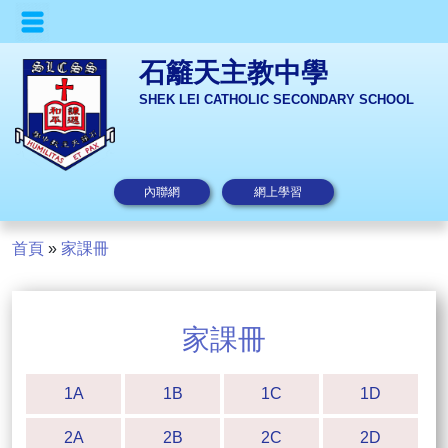
石籬天主教中學
SHEK LEI CATHOLIC SECONDARY SCHOOL
內聯網
網上學習
首頁
»
家課冊
家課冊
1A
1B
1C
1D
2A
2B
2C
2D