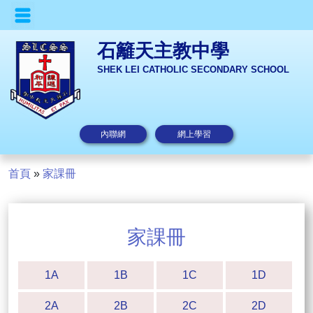
石籬天主教中學
SHEK LEI CATHOLIC SECONDARY SCHOOL
內聯網
網上學習
首頁
»
家課冊
家課冊
1A
1B
1C
1D
2A
2B
2C
2D