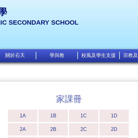
學
LIC SECONDARY SCHOOL
關於石天
學與教
校風及學生支援
宗教及
家課冊
1A
1B
1C
1D
2A
2B
2C
2D