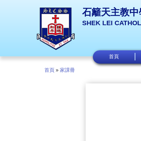
石籬天主教中
SHEK LEI CATHO
首頁
首頁
»
家課冊