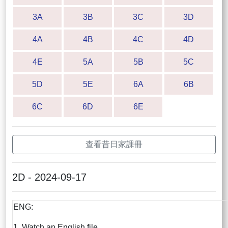
3A
3B
3C
3D
4A
4B
4C
4D
4E
5A
5B
5C
5D
5E
6A
6B
6C
6D
6E
查看昔日家課冊
2D - 2024-09-17
ENG:
1. Watch an English file