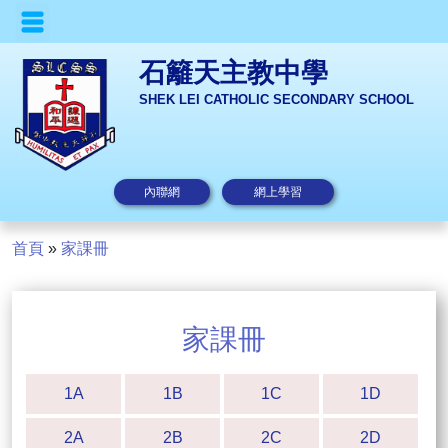
石籬天主教中學
SHEK LEI CATHOLIC SECONDARY SCHOOL
內聯網
網上學習
首頁
»
家課冊
家課冊
1A
1B
1C
1D
2A
2B
2C
2D