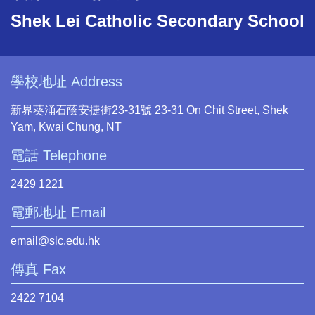
Shek Lei Catholic Secondary School
學校地址 Address
新界葵涌石蔭安捷街23-31號 23-31 On Chit Street, Shek
Yam, Kwai Chung, NT
電話 Telephone
2429 1221
電郵地址 Email
email@slc.edu.hk
傳真 Fax
2422 7104