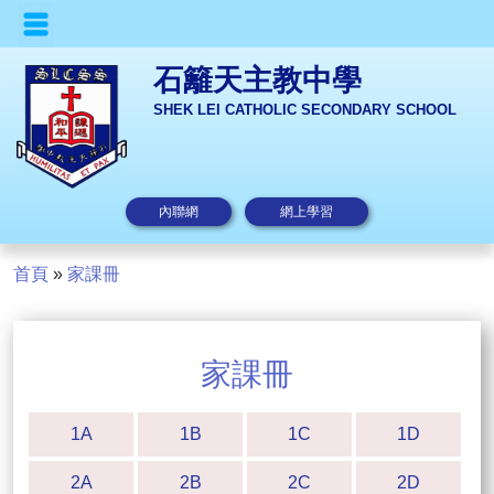
石籬天主教中學
SHEK LEI CATHOLIC SECONDARY SCHOOL
內聯網
網上學習
首頁
»
家課冊
家課冊
1A
1B
1C
1D
2A
2B
2C
2D