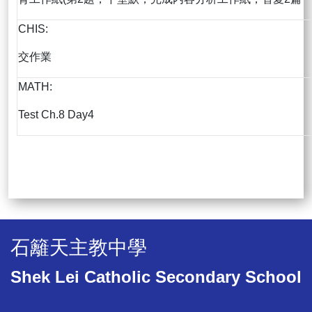
CHIS:
交作業
MATH:
Test Ch.8 Day4
石籬天主教中學
Shek Lei Catholic Secondary School