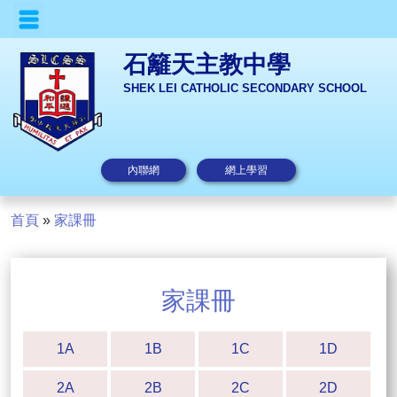
石籬天主教中學
SHEK LEI CATHOLIC SECONDARY SCHOOL
內聯網
網上學習
首頁
»
家課冊
家課冊
1A
1B
1C
1D
2A
2B
2C
2D