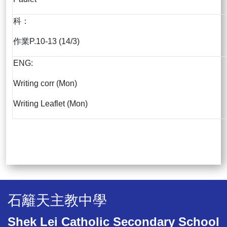
科：
作業P.10-13 (14/3)
ENG:
Writing corr (Mon)
Writing Leaflet (Mon)
石籬天主教中學
Shek Lei Catholic Secondary School