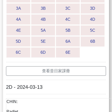
3A
3B
3C
3D
4A
4B
4C
4D
4E
5A
5B
5C
5D
5E
6A
6B
6C
6D
6E
查看昔日家課冊
2D - 2024-03-13
CHIN:
Padlet