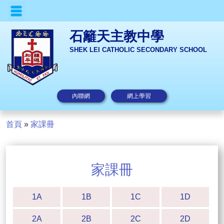
石籬天主教中學
SHEK LEI CATHOLIC SECONDARY SCHOOL
內聯網
網上學習
首頁
»
家課冊
家課冊
1A
1B
1C
1D
2A
2B
2C
2D