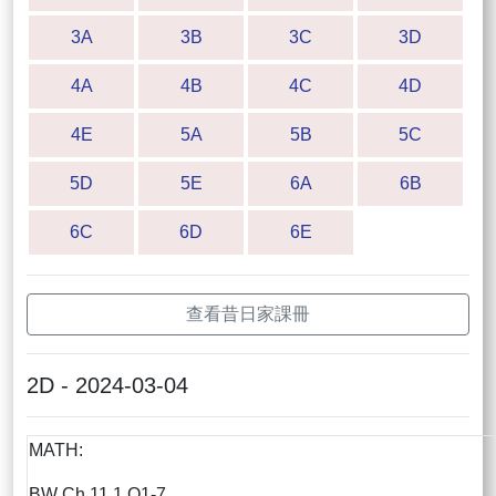
3A
3B
3C
3D
4A
4B
4C
4D
4E
5A
5B
5C
5D
5E
6A
6B
6C
6D
6E
查看昔日家課冊
2D - 2024-03-04
MATH:
BW Ch.11.1 Q1-7