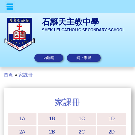
石籬天主教中學
SHEK LEI CATHOLIC SECONDARY SCHOOL
內聯網
網上學習
首頁
»
家課冊
家課冊
1A
1B
1C
1D
2A
2B
2C
2D