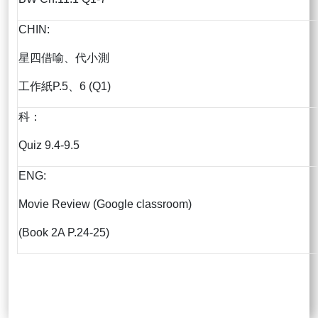
CHIN:
星四借喻、代小測
工作紙P.5、6 (Q1)
科：
Quiz 9.4-9.5
ENG:
Movie Review (Google classroom)
(Book 2A P.24-25)