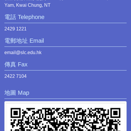
Yam, Kwai Chung, NT
電話 Telephone
2429 1221
電郵地址 Email
email@slc.edu.hk
傳真 Fax
2422 7104
地圖 Map