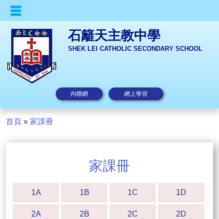
石籬天主教中學
SHEK LEI CATHOLIC SECONDARY SCHOOL
內聯網
網上學習
首頁
»
家課冊
家課冊
1A
1B
1C
1D
2A
2B
2C
2D