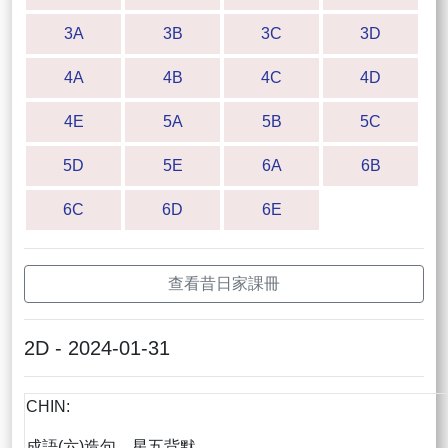
3A
3B
3C
3D
4A
4B
4C
4D
4E
5A
5B
5C
5D
5E
6A
6B
6C
6D
6E
查看昔日家課冊
2D - 2024-01-31
CHIN:
成語(六)造句，星五背默