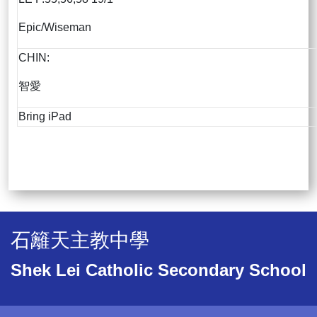
Epic/Wiseman
CHIN:
智愛
Bring iPad
石籬天主教中學
Shek Lei Catholic Secondary School