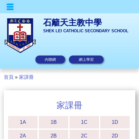
石籬天主教中學
SHEK LEI CATHOLIC SECONDARY SCHOOL
內聯網
網上學習
首頁
»
家課冊
家課冊
1A
1B
1C
1D
2A
2B
2C
2D