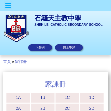
石籬天主教中學
SHEK LEI CATHOLIC SECONDARY SCHOOL
內聯網
網上學習
首頁
»
家課冊
家課冊
1A
1B
1C
1D
2A
2B
2C
2D