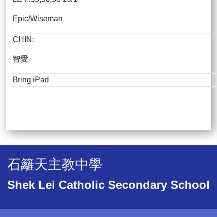
Epic/Wiseman
CHIN:
智愛
Bring iPad
石籬天主教中學
Shek Lei Catholic Secondary School