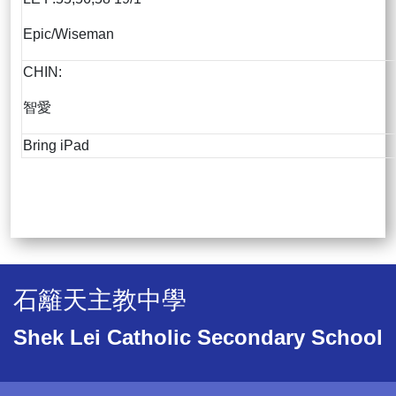
Epic/Wiseman
CHIN:
智愛
Bring iPad
石籬天主教中學
Shek Lei Catholic Secondary School