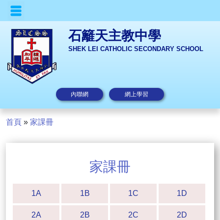
石籬天主教中學
SHEK LEI CATHOLIC SECONDARY SCHOOL
內聯網
網上學習
首頁
»
家課冊
家課冊
1A
1B
1C
1D
2A
2B
2C
2D