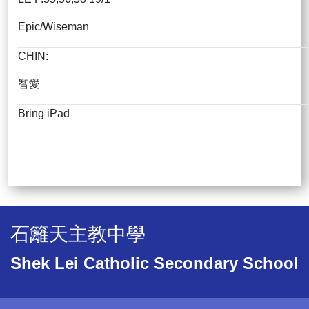
Epic/Wiseman
CHIN:
智愛
Bring iPad
石籬天主教中學
Shek Lei Catholic Secondary School