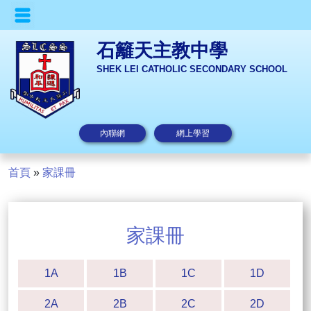
石籬天主教中學
SHEK LEI CATHOLIC SECONDARY SCHOOL
內聯網
網上學習
首頁
»
家課冊
家課冊
1A
1B
1C
1D
2A
2B
2C
2D