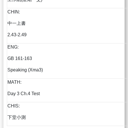
CHIN:
中一上書
2.43-2.49
ENG:
GB 161-163
Speaking (Xma3)
MATH:
Day 3 Ch.4 Test
CHIS:
下堂小測