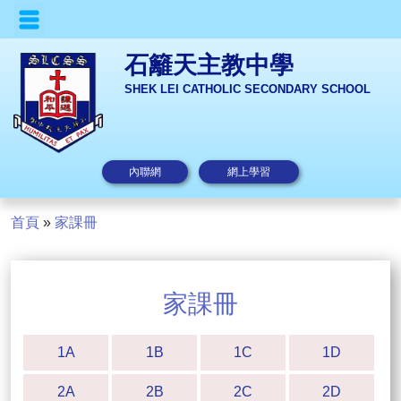
石籬天主教中學
SHEK LEI CATHOLIC SECONDARY SCHOOL
內聯網
網上學習
首頁
»
家課冊
家課冊
1A
1B
1C
1D
2A
2B
2C
2D