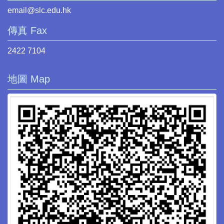
email@slc.edu.hk
傳真 Fax
2422 7104
地圖 Map