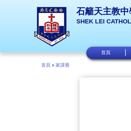
石籬天主教中
SHEK LEI CATHO
首頁
首頁
»
家課冊