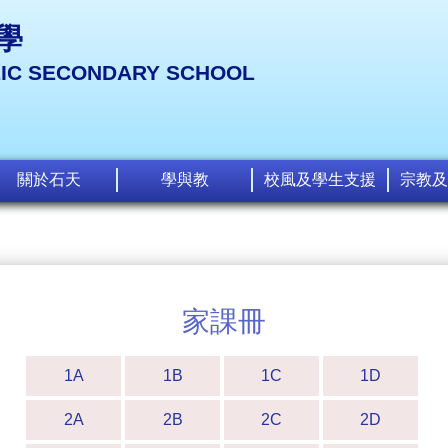
學
LIC SECONDARY SCHOOL
關於石天
學與教
校風及學生支援
宗教及
家課冊
1A
1B
1C
1D
2A
2B
2C
2D