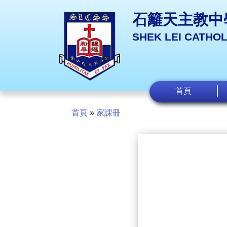
石籬天主教中
SHEK LEI CATHO
首頁
首頁
»
家課冊