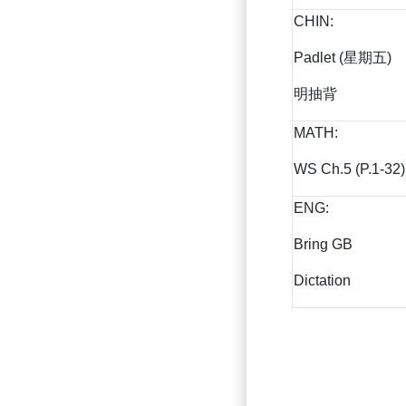
CHIN:
Padlet (星期五)
明抽背
MATH:
WS Ch.5 (P.1-32)
ENG:
Bring GB
Dictation