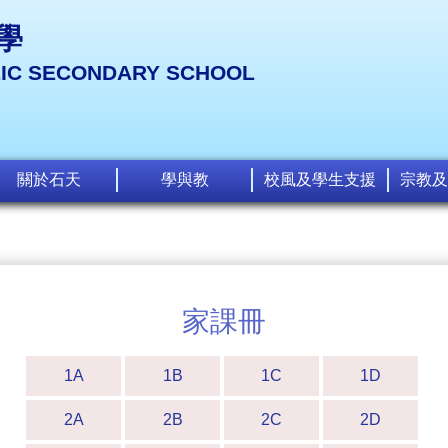
學
LIC SECONDARY SCHOOL
關於石天
學與教
校風及學生支援
宗教及
家課冊
1A
1B
1C
1D
2A
2B
2C
2D