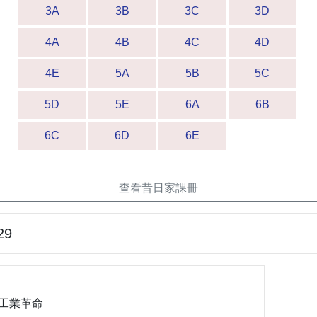
3A
3B
3C
3D
4A
4B
4C
4D
4E
5A
5B
5C
5D
5E
6A
6B
6C
6D
6E
查看昔日家課冊
29
4 工業革命